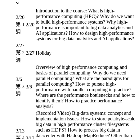
Introduction to the course: What is high-
performance computing (HPC)? Why do we want
2/20
to build high-performance systems? Why high-
第 1
2/20
performance is important to big data analytics and
週
AI applications? How to design high-performance
systems for big data analytics and AI applications?
2/27
第 2
2/27
Holiday
週
Overview of high-performance computing and
basics of parallel computing: Why do we need
parallel computing? What are the paradigms for
3/6
parallel computing? How to pursue high-
第 3
3/6
performance with parallel computing in practice?
週
Where are the performance bottlenecks and how to
identify them? How to practice performance
analysis?
(Recorded Video) Big-data systems: concept and
implementation issues. How to store petabyte-scale
big data in high-performance cluster filesystems
such as HDFS? How to process big data in
3/13
datacenter with Hadoop MapReduce? Other than
第 4
3/13