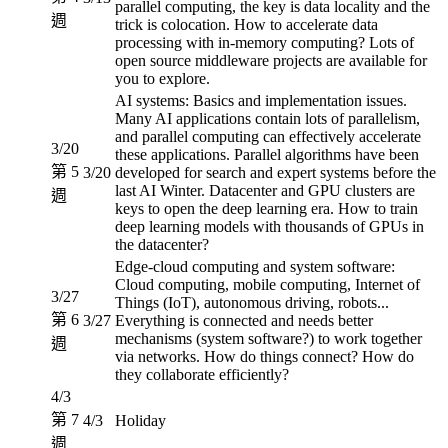
parallel computing, the key is data locality and the
週
trick is colocation. How to accelerate data
processing with in-memory computing? Lots of
open source middleware projects are available for
you to explore.
AI systems: Basics and implementation issues.
Many AI applications contain lots of parallelism,
and parallel computing can effectively accelerate
3/20
these applications. Parallel algorithms have been
第 5
3/20
developed for search and expert systems before the
last AI Winter. Datacenter and GPU clusters are
週
keys to open the deep learning era. How to train
deep learning models with thousands of GPUs in
the datacenter?
Edge-cloud computing and system software:
Cloud computing, mobile computing, Internet of
3/27
Things (IoT), autonomous driving, robots...
第 6
3/27
Everything is connected and needs better
mechanisms (system software?) to work together
週
via networks. How do things connect? How do
they collaborate efficiently?
4/3
第 7
4/3
Holiday
週