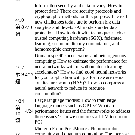
Information security and data privacy: How to
protect data? There are security protocols and
cryptographic methods for this purpose. The real
4/10
new challenges today are to perform big data
第 8
4/10
analytics and develop AI models under data
protection. How to do it with techniques such as
週
trusted computing hardware (SGX), federated
learning, secure multiparty computation, and
homomorphic encryption?
Domain specific accelerators and heterogeneous
computing: How to estimate the performance for
neural networks with or without deep learning
4/17
accelerators? How to find good neural networks
第 9
4/17
for your application with platform-aware neural
週
architecture search (NAS)? How to compress a
neural network to reduce its resource
consumption?
Large language models: How to train large
4/24
language models such as GPT3? What are
第
4/24
performance issues and the frameworks to address
10
those issues? Can we compress a LLM to run on
週
PC?
Midterm Exam Post-Moore - Neuromorphic
computing and quantum computing: The increase
5/1