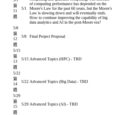
of computing performance has depended on the
第
5/1
Moore's Law for the past 60 years, but the Moore's
11
Law is slowing down and will eventually ends.
週
How to continue improving the capability of big
data analytics and AI in the post-Moore era?
5/8
第
5/8
Final Project Proposal
12
週
5/15
第
5/15
Advanced Topics (HPC) - TBD
13
週
5/22
第
5/22
Advanced Topics (Big Data) - TBD
14
週
5/29
第
5/29
Advanced Topics (AI) - TBD
15
週