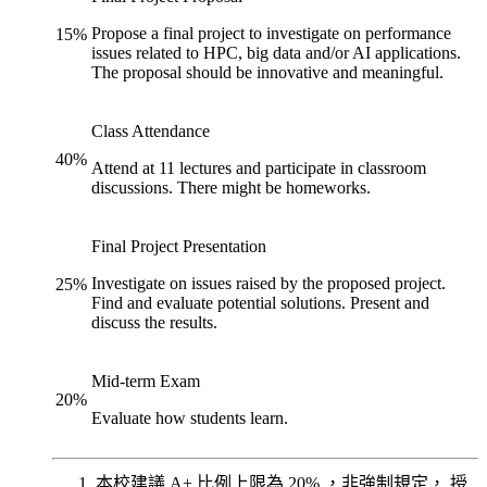
Propose a final project to investigate on performance
15
%
issues related to HPC, big data and/or AI applications.
The proposal should be innovative and meaningful.
Class Attendance
40
%
Attend at 11 lectures and participate in classroom
discussions. There might be homeworks.
Final Project Presentation
Investigate on issues raised by the proposed project.
25
%
Find and evaluate potential solutions. Present and
discuss the results.
Mid-term Exam
20
%
Evaluate how students learn.
本校建議 A+ 比例上限為 20% ，非強制規定， 授