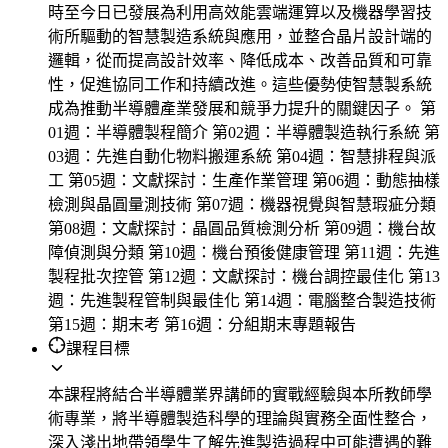
時至今日已發展為利用高效能雲端運算以及機器學習技
術所驅動的智慧製造系統與應用，並整合晶片設計端的
邏輯，從而提高設計效率、降低成本、改善品質和可靠
性，促進協同工作和持續改進。這些優勢使智慧製系統
成為推動半導體產業發展和競爭力提升的關鍵因子。 第
01週：半導體製程簡介 第02週：半導體製造執行系統 第
03週：先進自動化物料搬運系統 第04週：智慧排程與派
工 第05週：文獻探討：生產作業管理 第06週：動態抽樣
檢測與晶圓量測技術 第07週：機器視覺與智慧瑕疵分類
第08週：文獻探討：晶圓品質檢測分析 第09週：機台故
障偵測與分類 第10週：機台預後健康管理 第11週：先進
製程批次控管 第12週：文獻探討：機台調控最佳化 第13
週：先進製程管制與最佳化 第14週：電腦整合製造技術
第15週：期末考 第16週：分組期末專題報告
課程目標
本課程將結合半導體業界講師的實戰經驗與本所教師學
術專業，將半導體製造科學的理論與實務全面性整合，
深入淺出地帶領學生了解先進製造過程中可能遭遇的難