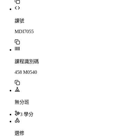
課號
MDI7055
課程識別碼
458 M0540
無分班
3 學分
選修