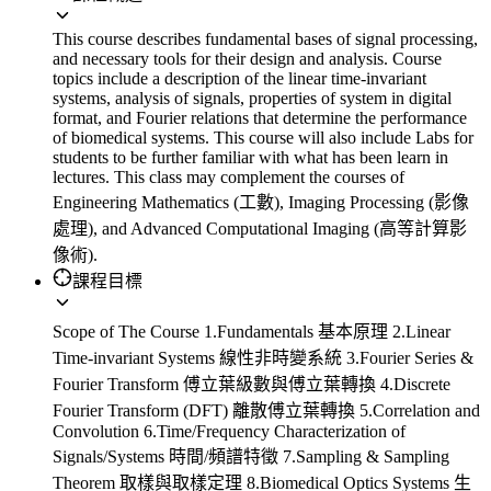
This course describes fundamental bases of signal processing,
and necessary tools for their design and analysis. Course
topics include a description of the linear time-invariant
systems, analysis of signals, properties of system in digital
format, and Fourier relations that determine the performance
of biomedical systems. This course will also include Labs for
students to be further familiar with what has been learn in
lectures. This class may complement the courses of
Engineering Mathematics (工數), Imaging Processing (影像
處理), and Advanced Computational Imaging (高等計算影
像術).
課程目標
Scope of The Course 1.Fundamentals 基本原理 2.Linear
Time-invariant Systems 線性非時變系統 3.Fourier Series &
Fourier Transform 傅立葉級數與傅立葉轉換 4.Discrete
Fourier Transform (DFT) 離散傅立葉轉換 5.Correlation and
Convolution 6.Time/Frequency Characterization of
Signals/Systems 時間/頻譜特徵 7.Sampling & Sampling
Theorem 取樣與取樣定理 8.Biomedical Optics Systems 生