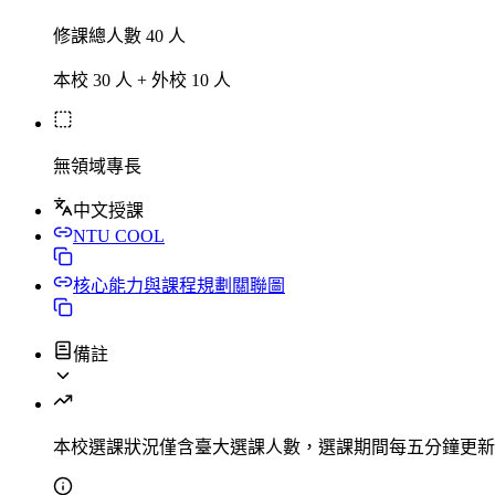
修課總人數 40 人
本校 30 人 + 外校 10 人
無領域專長
中文授課
NTU COOL
核心能力與課程規劃關聯圖
備註
本校選課狀況
僅含臺大選課人數，選課期間每五分鐘更新