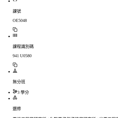
課號
OE5048
課程識別碼
941 U0580
無分班
3 學分
選修