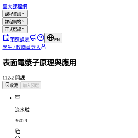
臺大課程網
課程資訊
課程網站
正式選課
預選課表
EN
學生 / 教職員登入
表面電漿子原理與應用
112-2 開課
收藏
加入預選
流水號
36029