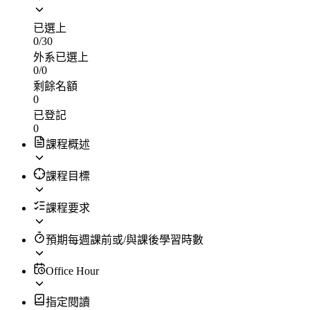
已選上
0
/
30
外系已選上
0
/
0
剩餘名額
0
已登記
0
課程概述
課程目標
課程要求
預期每週課前或/與課後學習時數
Office Hour
指定閱讀