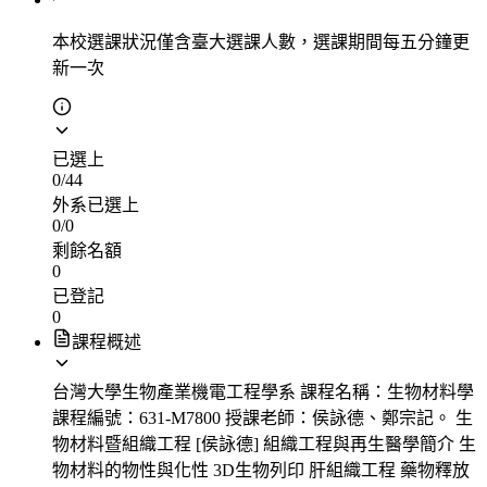
本校選課狀況
僅含臺大選課人數，選課期間每五分鐘更
新一次
已選上
0
/
44
外系已選上
0
/
0
剩餘名額
0
已登記
0
課程概述
台灣大學生物產業機電工程學系 課程名稱：生物材料學
課程編號：631-M7800 授課老師：侯詠德、鄭宗記。 生
物材料暨組織工程 [侯詠德] 組織工程與再生醫學簡介 生
物材料的物性與化性 3D生物列印 肝組織工程 藥物釋放