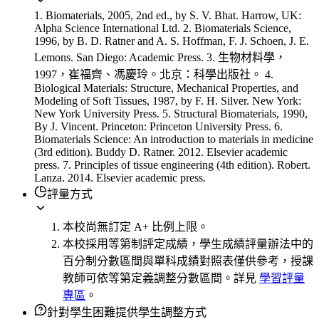
1. Biomaterials, 2005, 2nd ed., by S. V. Bhat. Harrow, UK:
Alpha Science International Ltd. 2. Biomaterials Science,
1996, by B. D. Ratner and A. S. Hoffman, F. J. Schoen, J. E.
Lemons. San Diego: Academic Press. 3. 生物材料學，
1997，崔福齊、馮慶玲。北京：科學出版社。 4.
Biological Materials: Structure, Mechanical Properties, and
Modeling of Soft Tissues, 1987, by F. H. Silver. New York:
New York University Press. 5. Structural Biomaterials, 1990,
By J. Vincent. Princeton: Princeton University Press. 6.
Biomaterials Science: An introduction to materials in medicine
(3rd edition). Buddy D. Ratner. 2012. Elsevier academic
press. 7. Principles of tissue engineering (4th edition). Robert.
Lanza. 2014. Elsevier academic press.
評量方式
本校尚無訂定 A+ 比例上限。
本校採用等第制評定成績，學生成績評量辦法中的
百分制分數區間與單科成績對照表僅供參考，授課
教師可依等第定義調整分數區間。詳見
學習評量
專區
。
針對學生困難提供學生調整方式