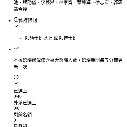
池、程劭儀、李芸湘、林家齊、葉坤輝、徐志宏、郭頌
鑫合授
修課限制
限碩士班以上
或
限博士班
本校選課狀況
僅含臺大選課人數，選課期間每五分鐘更
新一次
已選上
0
/
40
外系已選上
0
/
0
剩餘名額
0
已登記