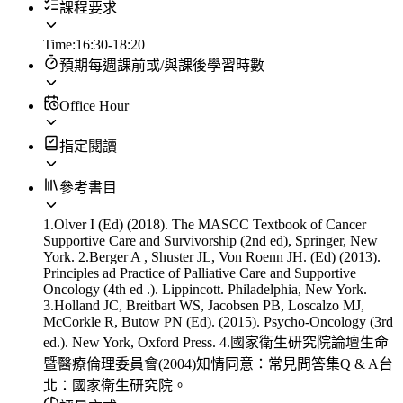
課程要求
Time:16:30-18:20
預期每週課前或/與課後學習時數
Office Hour
指定閱讀
參考書目
1.Olver I (Ed) (2018). The MASCC Textbook of Cancer
Supportive Care and Survivorship (2nd ed), Springer, New
York. 2.Berger A , Shuster JL, Von Roenn JH. (Ed) (2013).
Principles ad Practice of Palliative Care and Supportive
Oncology (4th ed .). Lippincott. Philadelphia, New York.
3.Holland JC, Breitbart WS, Jacobsen PB, Loscalzo MJ,
McCorkle R, Butow PN (Ed). (2015). Psycho-Oncology (3rd
ed.). New York, Oxford Press. 4.國家衛生研究院論壇生命
暨醫療倫理委員會(2004)知情同意：常見問答集Q & A台
北：國家衛生研究院。