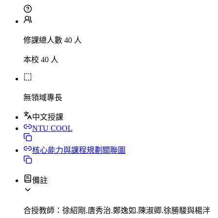
修課總人數 40 人
本校 40 人
無領域專長
中文授課
NTU COOL
核心能力與課程規劃關聯圖
備註
合授教師：徐紹剛.唐秀治.鄭逸如.陳淑卿.徐勝駿與楊泮