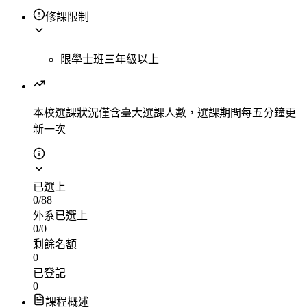
修課限制
限學士班三年級以上
本校選課狀況
僅含臺大選課人數，選課期間每五分鐘更
新一次
已選上
0
/
88
外系已選上
0
/
0
剩餘名額
0
已登記
0
課程概述