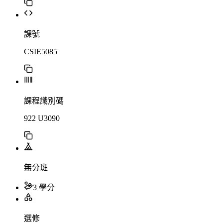
課號
CSIE5085
課程識別碼
922 U3090
無分班
3 學分
選修