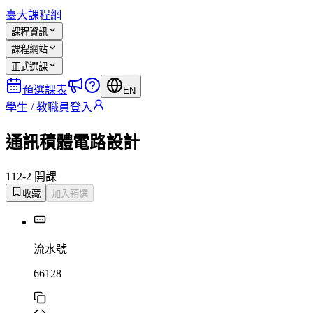
臺大課程網
課程資訊
課程網站
正式選課
預選課表
EN
學生 / 教職員登入
通訊積體電路設計
112-2 開課
收藏
加入預選
流水號
66128