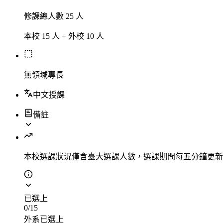
修課總人數 25 人
本校 15 人 + 外校 10 人
無領域專長
中文授課
備註
本校選課狀況
僅含臺大選課人數，選課期間每五分鐘更新
已選上
0
/
15
外系已選上