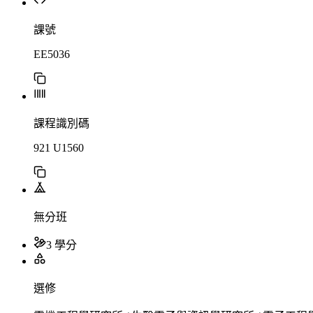
課號
EE5036
課程識別碼
921 U1560
無分班
3 學分
選修