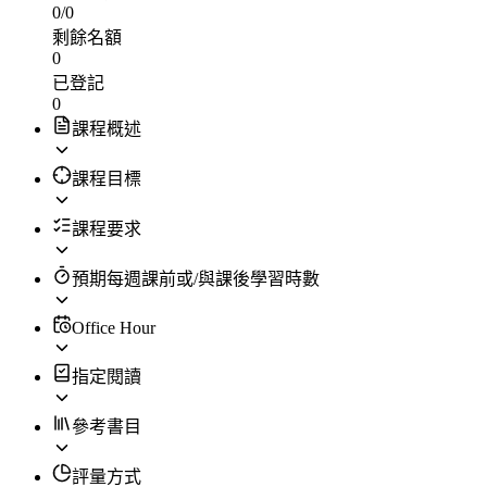
0
/
0
剩餘名額
0
已登記
0
課程概述
課程目標
課程要求
預期每週課前或/與課後學習時數
Office Hour
指定閱讀
參考書目
評量方式