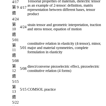
Tensorial properties of materials, dielectric tensor
4/17
as an example of 2-tensor: definition, matrix
第 9
4/17
representation between different bases, tensor
週
product
4/24
第
strain tensor and geometric interpretation, traction
4/24
10
and stress tensor, equation of motion
週
5/01
constitutive relation in elasticity (4-tensor), minor,
第
5/01
major and material symmetries, complete
11
formulation in elasticity
週
5/08
第
direct/converse piezoelectric effect, piezoelectric
5/08
12
constitutive relation (4 forms)
週
5/15
第
5/15
COMSOL practice
13
週
5/22