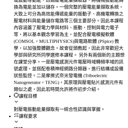
或震動等動能，透過壓電能量擷取器，將機械振動能轉
換為電能並加以儲存。一個完整的壓電能量擷取系統，
大致上可分為高效能傳遞能量的振動子、高機電轉換之
壓電材料與能量儲存電路等三個主要部分。因此本課程
內容涵蓋了壓電力學與材料、振動、控制與電力電子
等，將以基本觀念學習為主，並配合壓電模擬軟體
(COMSOL，MULTIPHYSICS)與電路軟體 (PSpice) 教
學，以加強整體觀念。故會從頭教起，因此非常歡迎大
學部與研究所同學選修本課程。 另外有兩個新的主題想
在課堂分享。一是壓電感測元件電壓時域轉頻率域的訊
號處理，並搭配卷積神經網路分類器，進行結構或設備
狀態監控。二是摩擦式奈米發電機 (Triboelectric
Nanogenerator，TENG)，其原理與壓電貼片感測元件有
類似之處，因此若時間允許將作初步介紹。
課程目標
對壓電振動能量擷取有一統合性認識與掌握。
課程要求