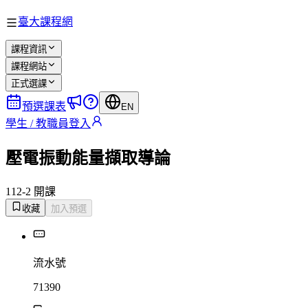
臺大課程網
課程資訊
課程網站
正式選課
預選課表
EN
學生 / 教職員登入
壓電振動能量擷取導論
112-2 開課
收藏
加入預選
流水號
71390