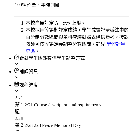
100
%
作業、平時測驗
本校尚無訂定 A+ 比例上限。
本校採用等第制評定成績，學生成績評量辦法中的
百分制分數區間與單科成績對照表僅供參考，授課
教師可依等第定義調整分數區間。詳見
學習評量
專區
。
針對學生困難提供學生調整方式
補課資訊
課程進度
2/21
第 1
2/21
Course description and requirements
週
2/28
第 2
2/28
228 Peace Memorial Day