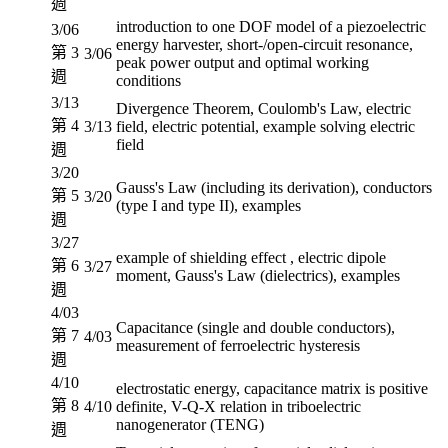
週
introduction to one DOF model of a piezoelectric
3/06
energy harvester, short-/open-circuit resonance,
第 3
3/06
peak power output and optimal working
週
conditions
3/13
Divergence Theorem, Coulomb's Law, electric
第 4
3/13
field, electric potential, example solving electric
field
週
3/20
Gauss's Law (including its derivation), conductors
第 5
3/20
(type I and type II), examples
週
3/27
example of shielding effect , electric dipole
第 6
3/27
moment, Gauss's Law (dielectrics), examples
週
4/03
Capacitance (single and double conductors),
第 7
4/03
measurement of ferroelectric hysteresis
週
4/10
electrostatic energy, capacitance matrix is positive
第 8
4/10
definite, V-Q-X relation in triboelectric
nanogenerator (TENG)
週