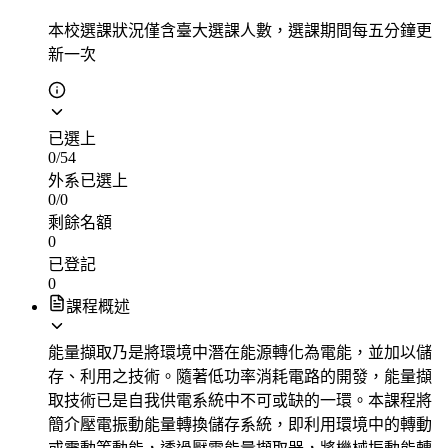
本校選課狀況
僅含臺大選課人數，選課期間每五分鐘更
新一次
已選上
0
/
54
外系已選上
0
/
0
剩餘名額
0
已登記
0
課程概述
能量擷取乃是將環境中潛在能源轉化為電能，並加以儲
存、利用之技術。隨著低功率消耗電路的開發，能量擷
取技術已是自我供電系統中不可或缺的一環。本課程將
簡介壓電振動能量轉換儲存系統，即利用環境中的轉動