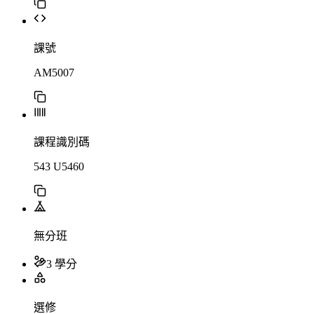
課號
AM5007
課程識別碼
543 U5460
無分班
3 學分
選修