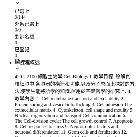
已選上
0
/
144
外系已選上
0
/
0
剩餘名額
0
已登記
0
課程概述
420 U2100 細胞生物學 Cell Biology I. 教學目標: 瞭解真
核細胞中,各胞器的構造和功能,以及分子層面上探討的方
法,使學生能將所學的知識,運用於基礎醫學的研究上. II.
教學內容: 1. Cell membrane:transport and excitability 2.
Protein sorting and vesicular trafficking 3. Cell adhesion The
extracellular matrix 4. Cytoskeleton, cell shape and motility 5.
Nuclear organization and transport Cell communication 6.
The Cell-division cycle; The cell growth control 7. Apoptosis
8. Cell responses to stress 9. Neurotrophic factors and
neuronal differentiation 11. Germ cells and fertilization 12.