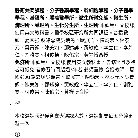
醫衛共同課程、分子醫藥學程、幹細胞學程、分子醫學
學程、基蛋所、腫瘤醫學所、微生所微免組、微生所、
病理所、藥理所、生化分生所、生理所
本課程中文授課,
使用英文教科書。醫學校區研究所共同課程。合授教
師：夏國強.蘇銘嘉與吳瑞菁、歐展言、陳炳宏、林泰
元、吳青錫、陳美如、鄧述諄、黃敏銓、李立仁、李芳
仁、劉雅雯、柯俊榮、陳佑宗、黃祥博合授
免疫所
本課程中文授課,使用英文教科書。曾修習且及格
者可抵免,若修習時間超過5年者,必須重修.合授教師：夏
國強.蘇銘嘉與吳瑞菁、歐展言、陳炳宏、林泰元、吳青
錫、陳美如、鄧述諄、黃敏銓、李立仁、李芳仁、劉雅
雯、柯俊榮、陳佑宗、黃祥博合授
本校選課狀況
僅含臺大選課人數，選課期間每五分鐘更
新一次