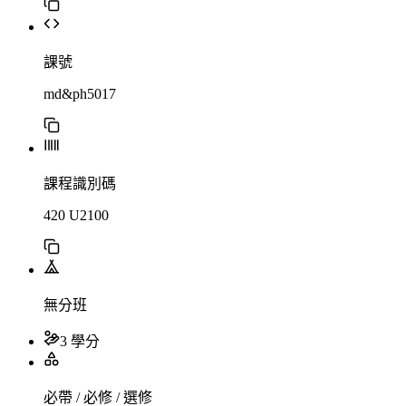
課號
md&ph5017
課程識別碼
420 U2100
無分班
3 學分
必帶 / 必修 / 選修