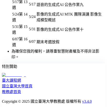
5/17
第 13
5/17
語音的生成式AI 公告作業九
週
5/24
第 14
影像的生成式AI MTK 團隊演講 影像生
5/24
週
成模型概述
5/31
第 15
5/31
影像的生成式AI 公告作業十
週
6/07
第 16
6/07
期末考週放假
週
為確保您我的權利，請尊重智慧財產權及不得非法影
印。
特別贊助
臺大課程網
國立臺灣大學首頁
教務處首頁
Copyright © 2025 國立臺灣大學教務處 版權所有
v3.4.0