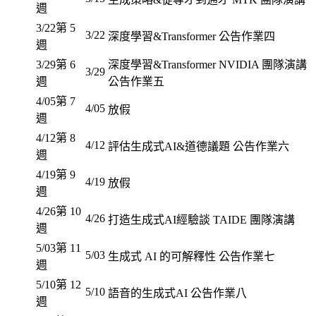
週
3/22
第 5
3/22
深度學習&Transformer 公告作業四
週
3/29
第 6
深度學習&Transformer NVIDIA 團隊演講
3/29
週
公告作業五
4/05
第 7
4/05
放假
週
4/12
第 8
4/12
評估生成式AI&道德議題 公告作業六
週
4/19
第 9
4/19
放假
週
4/26
第 10
4/26
打造生成式AI經驗談 TAIDE 團隊演講
週
5/03
第 11
5/03
生成式 AI 的可解釋性 公告作業七
週
5/10
第 12
5/10
語音的生成式AI 公告作業八
週