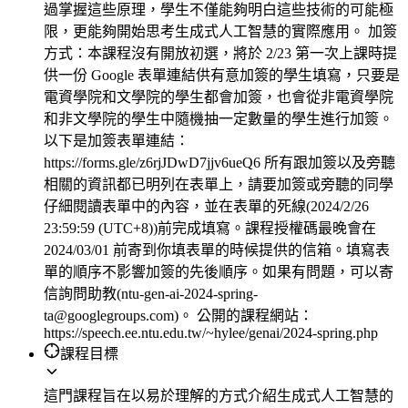
過掌握這些原理，學生不僅能夠明白這些技術的可能極
限，更能夠開始思考生成式人工智慧的實際應用。 加簽
方式：本課程沒有開放初選，將於 2/23 第一次上課時提
供一份 Google 表單連結供有意加簽的學生填寫，只要是
電資學院和文學院的學生都會加簽，也會從非電資學院
和非文學院的學生中隨機抽一定數量的學生進行加簽。
以下是加簽表單連結：
https://forms.gle/z6rjJDwD7jjv6ueQ6 所有跟加簽以及旁聽
相關的資訊都已明列在表單上，請要加簽或旁聽的同學
仔細閱讀表單中的內容，並在表單的死線(2024/2/26
23:59:59 (UTC+8))前完成填寫。課程授權碼最晚會在
2024/03/01 前寄到你填表單的時候提供的信箱。填寫表
單的順序不影響加簽的先後順序。如果有問題，可以寄
信詢問助教(ntu-gen-ai-2024-spring-
ta@googlegroups.com)。 公開的課程網站：
https://speech.ee.ntu.edu.tw/~hylee/genai/2024-spring.php
課程目標
這門課程旨在以易於理解的方式介紹生成式人工智慧的