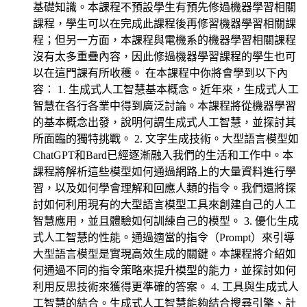
基礎知識。本課程不預設學生有預先修過機器學習相關
課程，學生可以在完成此課程後再修習機器學習相關課
程；但另一方面，本課程與電機系的機器學習相關課程
沒有太多重疊內容，因此修過機器學習課程的學生也可
以在這門課有所收穫。 在本課程中你將會學到以下內
容： 1. 生成式人工智慧基本概念。近年來，生成式人工
智慧在各行各業中得到廣泛討論。本課程將從機器學習
的基本概念出發，說明何謂生成式人工智慧，並探討其
所面臨的獨特挑戰。 2. 文字生成技術。大型語言模型如
ChatGPT和Bard已經逐漸融入我們的生活和工作中。本
課程將解析這些模型如何通過網路上的大量資料進行學
習，以及如何學會理解和回應人類的指令。我們還將探
討如何利用現有的大型語言模型工具來創建自己的人工
智慧應用，並且體驗如何訓練自己的模型。 3. 優化生成
式人工智慧的性能。通過適當的指令（Prompt）來引導
大型語言模型是實現高效生成的關鍵。本課程將介紹如
何通過不同的指令策略來提升模型的能力，並探討如何
利用反思技術來獲得更準確的答案。 4. 工具與生成式人
工智慧的結合。生成式人工智慧能夠結合搜尋引擎、計