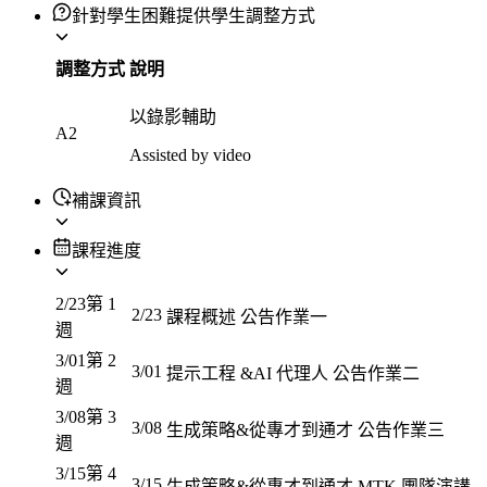
針對學生困難提供學生調整方式
調整方式
說明
以錄影輔助
A2
Assisted by video
補課資訊
課程進度
2/23
第 1
2/23
課程概述 公告作業一
週
3/01
第 2
3/01
提示工程 &AI 代理人 公告作業二
週
3/08
第 3
3/08
生成策略&從專才到通才 公告作業三
週
3/15
第 4
3/15
生成策略&從專才到通才 MTK 團隊演講