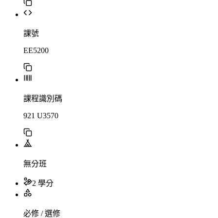
課號
EE5200
課程識別碼
921 U3570
無分班
2 學分
必修 / 選修