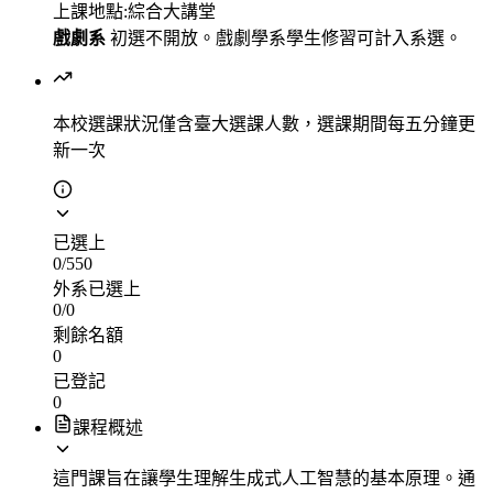
上課地點:綜合大講堂
戲劇系
初選不開放。戲劇學系學生修習可計入系選。
本校選課狀況
僅含臺大選課人數，選課期間每五分鐘更
新一次
已選上
0
/
550
外系已選上
0
/
0
剩餘名額
0
已登記
0
課程概述
這門課旨在讓學生理解生成式人工智慧的基本原理。通