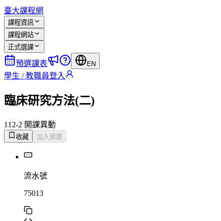
臺大課程網
課程資訊
課程網站
正式選課
預選課表
EN
學生 / 教職員登入
臨床研究方法(二)
112-2 開課
異動
收藏
加入預選
流水號
75013