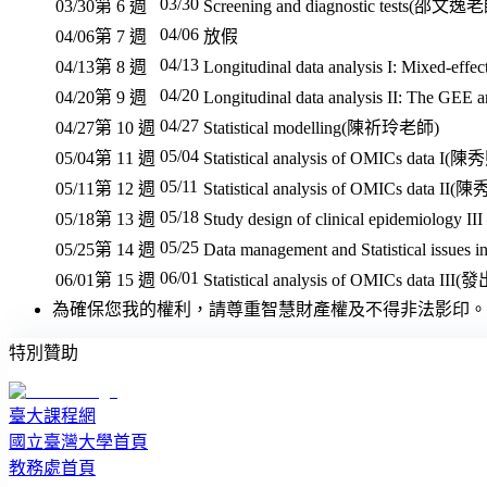
03/30
03/30
第 6 週
Screening and diagnostic tests(邵文逸
04/06
04/06
第 7 週
放假
04/13
04/13
第 8 週
Longitudinal data analysis I: Mixed-
04/20
04/20
第 9 週
Longitudinal data analysis II: The 
04/27
04/27
第 10 週
Statistical modelling(陳祈玲老師)
05/04
05/04
第 11 週
Statistical analysis of OMICs data 
05/11
05/11
第 12 週
Statistical analysis of OMICs data I
05/18
05/18
第 13 週
Study design of clinical epidemiology 
05/25
05/25
第 14 週
Data management and Statistical issues
06/01
06/01
第 15 週
Statistical analysis of OMICs d
為確保您我的權利，請尊重智慧財產權及不得非法影印。
特別贊助
臺大課程網
國立臺灣大學首頁
教務處首頁