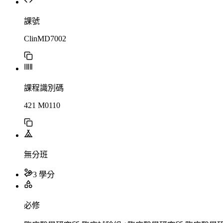
課號
ClinMD7002
課程識別碼
421 M0110
無分班
3 學分
必修