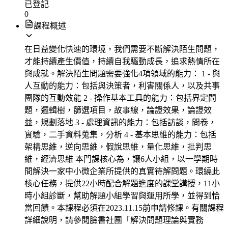
已登記
0
課程概述
在日益變化快速的環境，我們需要不斷解決陌生問題，
才能持續產生價值，持續自我驅動成長，追求熱情所在
與成就。解決陌生問題需要強化4項領域的能力： 1 - 與
人互動的能力：包括與決策者，利害關係人，以及共事
團隊的互動效能 2 - 操作基本工具的能力：包括界定問
題，邏輯樹，篩選項目，故事線，論證效果，論證效
益，規劃落地 3 - 處理資訊的能力：包括訪談，問卷，
實驗，二手資料蒐集，分析 4 - 基本思維的能力：包括
架構思維，逆向思維，假說思維，量化思維，批判思
維，經濟思維 本門課核心為，讓6人小組，以一學期時
間解決一家中小微企業所提供的真實待解問題。環繞此
核心任務，提供22小時配合解題進度的課堂講授，11小
時小組診斷，幫助解題小組學習與運用所學，並得到恰
當回饋。本課程必須在2023.11.15前申請修課。有關課程
詳細說明，請參閱臉書社團「解決問題理論與實務