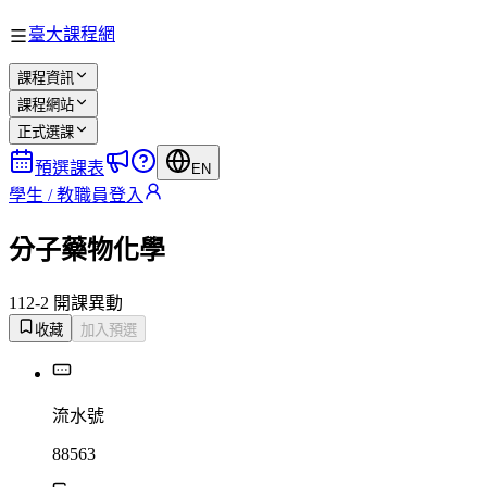
臺大課程網
課程資訊
課程網站
正式選課
預選課表
EN
學生 / 教職員登入
分子藥物化學
112-2 開課
異動
收藏
加入預選
流水號
88563