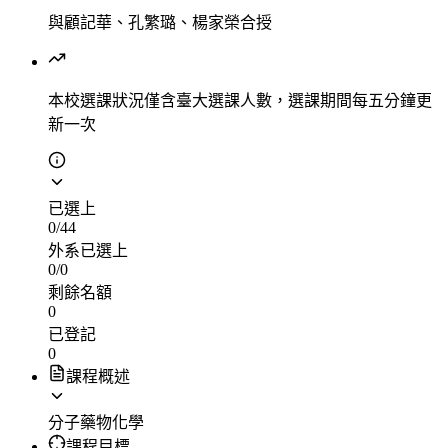
與顧記華、孔繁璐、楊家榮合授
本校選課狀況
僅含臺大選課人數，選課期間每五分鐘更
新一次
已選上
0
/
44
外系已選上
0
/
0
剩餘名額
0
已登記
0
課程概述
分子藥物化學
課程目標