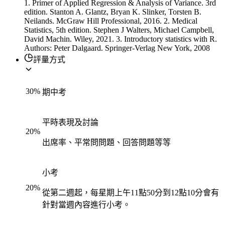
1. Primer of Applied Regression & Analysis of Variance. 3rd
edition. Stanton A. Glantz, Bryan K. Slinker, Torsten B.
Neilands. McGraw Hill Professional, 2016. 2. Medical
Statistics, 5th edition. Stephen J Walters, Michael Campbell,
David Machin. Wiley, 2021. 3. Introductory statistics with R.
Authors: Peter Dalgaard. Springer-Verlag New York, 2008
評量方式
30
%
期中考
平時表現及討論
20
%
出席率、平常問問題、回答問題等等
小考
20
%
從第二週起，每星期上午11點50分到12點10分會有
針對當週內容進行小考。