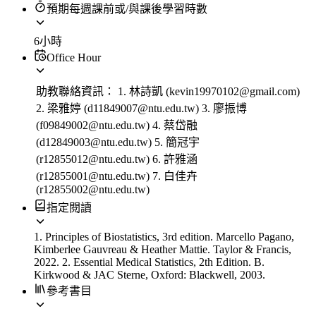
預期每週課前或/與課後學習時數
6小時
Office Hour
助教聯絡資訊： 1. 林詩凱 (kevin19970102@gmail.com)
2. 梁雅婷 (d11849007@ntu.edu.tw) 3. 廖振博
(f09849002@ntu.edu.tw) 4. 蔡岱融
(d12849003@ntu.edu.tw) 5. 簡冠宇
(r12855012@ntu.edu.tw) 6. 許雅涵
(r12855001@ntu.edu.tw) 7. 白佳卉
(r12855002@ntu.edu.tw)
指定閱讀
1. Principles of Biostatistics, 3rd edition. Marcello Pagano,
Kimberlee Gauvreau & Heather Mattie. Taylor & Francis,
2022. 2. Essential Medical Statistics, 2th Edition. B.
Kirkwood & JAC Sterne, Oxford: Blackwell, 2003.
參考書目