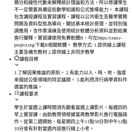
積分和線性代數來解釋統計理論和方法，所以修課學生
不一定需要具備這些數學知識和公式推導能力。 本課程
包含講授課程及實習課程，課程以公共衛生及醫學實務
問題及資料型態為導向，闡述基本統計原理，並特別強
調應用。含作業演練及使用統計軟體分析資料並對結果
進行闡釋。實習課使用免費軟體R，可在https://cran.r-
project.org/下載R相關軟體。 教學方式: 1.提供線上課程
主要及補充教材 2.提供線上非同步教學
課程目標
1.了解因果推論的原則。 2.有能力以人、時、地、強度
來描述公衛領域的特定議題。 3.能利用流行病學資料作
適當的推論。
課程要求
學生於當週上課時間須先觀看當週上課影片，每週四的
早上實習課，由助教帶領根據當周教學影片進行電腦操
作。從第二週開始，每星期四上午11點50分到中午12點
10分會有針對當週內容進行線上小考。