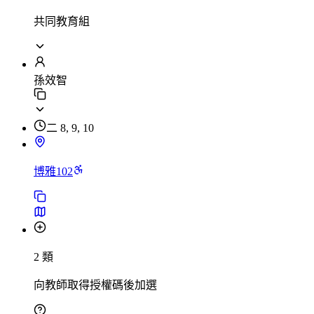
共同教育組
孫效智
二 8, 9, 10
博雅102
2 類
向教師取得授權碼後加選