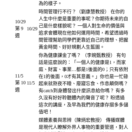
為的樣子。
時間管理行不行？（劉康慧教授） 在你的
人生中什麼是重要的事呢？你期待未來的自
10/29
己是什麼樣貌呢？ 一個人對生命的價值與
第 9
10/29
追求會體現在他如何運用時間，希望透過時
週
間管理幫助同學們更靠近自己的理想、把握
黃金時間、好好規劃人生藍圖。
你為健康課金了嗎？ （李婉甄教授） 有句
話是這麼說的：「一個人的健康是1，而家
庭、財富、事業…都是1後面的0；只有依附
11/5
在1的後面，0才有其意義。」你也是一忙碌
第 10
11/5
起來就熬夜不睡、廢寢忘食、作息顛倒嗎？
週
有catch到身體發出什麼訊息給你嗎？ 有多
久沒有好好聆聽體內的聲音了呢？ 盼透過
這次的講座，及早為我們的健康存摺多多儲
值吧！
媒體素養與思辨（陳炳宏教授） 傳播媒體
是現代人瞭解外界人事物的重要管道，對人