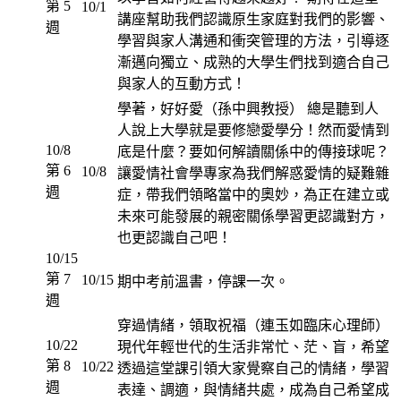
第 5
10/1
講座幫助我們認識原生家庭對我們的影響、
週
學習與家人溝通和衝突管理的方法，引導逐
漸邁向獨立、成熟的大學生們找到適合自己
與家人的互動方式！
學著，好好愛（孫中興教授） 總是聽到人
人說上大學就是要修戀愛學分！然而愛情到
10/8
底是什麼？要如何解讀關係中的傳接球呢？
第 6
10/8
讓愛情社會學專家為我們解惑愛情的疑難雜
週
症，帶我們領略當中的奧妙，為正在建立或
未來可能發展的親密關係學習更認識對方，
也更認識自己吧！
10/15
第 7
10/15
期中考前溫書，停課一次。
週
穿過情緒，領取祝福（連玉如臨床心理師）
10/22
現代年輕世代的生活非常忙、茫、盲，希望
第 8
10/22
透過這堂課引領大家覺察自己的情緒，學習
週
表達、調適，與情緒共處，成為自己希望成