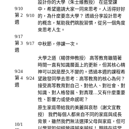
設計你的大學（朱士維教授） 在這堂課
9/10
中，希望邀請大家一同來思考，人活得好好
第 2
9/10
的，為什麼要念大學？ 透過分享設計思考
週
的概念，幫助我們跳脫習慣，從另一個角度
來思考人生。
9/17
第 3
9/17
中秋節，停課一次。
週
大學之道（楊啓伸教授） 高等教育雖隨著
時間一直有知識層面上的更新，但其核心精
9/24
神可以說是歷久不變的。透過本週的課程希
第 4
9/24
望啟發同學去思考：高等教育的核心為何？
週
接受高等教育對自己、對他人、對社會、對
知識、對人格發展、對真理…又有什麼重要
性、影響力或使命感呢？
原生家庭帶給我的美麗與哀愁（謝文宜教
授） 我們每個人都來自不同的家庭與成長
背景，雖然我們無法選擇父母與家庭，但可
10/1
以學習如何經營得越來越好！ 期待在這堂