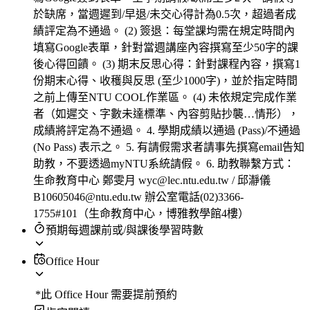
於缺席，當週遲到/早退/未交心得計為0.5次，超過者成
績評定為不通過。 (2) 簽退：每堂課均需在規定時間內
填寫Google表單，針對當週講座內容撰寫至少50字的課
後心得回饋。 (3) 期末反思心得：針對課程內容，撰寫1
份期末心得、收穫與反思 (至少1000字)，並於指定時間
之前上傳至NTU COOL作業區。 (4) 未依規定完成作業
者（如遲交、字數未達標準、內容剪貼抄襲…情形），
成績將評定為不通過。 4. 學期成績以通過 (Pass)/不通過
(No Pass) 表示之。 5. 有請假需求者請事先撰寫email告知
助教，不要透過myNTU系統請假。 6. 助教聯繫方式：
生命教育中心 鄭雯月 wyc@lec.ntu.edu.tw / 邱瀞儀
B10605046@ntu.edu.tw 辦公室電話(02)3366-
1755#101（生命教育中心，博雅教學館4樓）
預期每週課前或/與課後學習時數
Office Hour
*此 Office Hour 需要提前預約