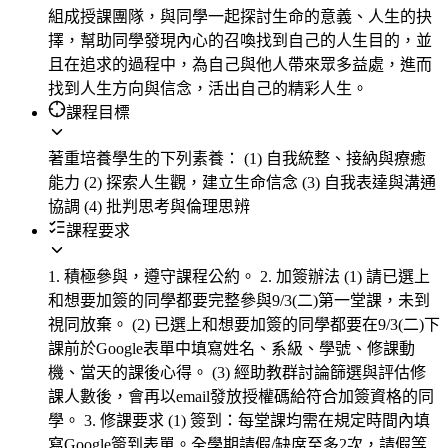
組成授課團隊，與同學一起探討生命的意義、人生的抉
擇，幫助同學發現內心的召喚找到自己的人生目的，並
且在追求的過程中，為自己與他人帶來眾多益處，進而
找到人生方向與信念，活出自己的精彩人生。
課程目標
著重培養學生的下列素養： (1) 自我統整、接納與療癒
能力 (2) 探索人生觀，建立生命信念 (3) 自我表達與溝通
協調 (4) 批判思考與倫理思辨
課程要求
1. 積極參與，遵守課程公約。 2. 加簽辦法 (1) 請已選上
和想要加簽的同學都要完整參與9/3(二)第一堂課，未到
視同放棄。 (2) 已選上和想要加簽的同學都要在9/3(二)下
課前於Google表單中填寫姓名、系級、學號、修課動
機、當天的課後心得。 (3) 經助教群討論篩選與評估修
課人數後，會再以email發放授權碼給符合加簽資格的同
學。 3. 修課要求 (1) 簽到：每堂課均需在規定時間內填
寫Google簽到表單。全學期請假/缺席至多2次，請假等