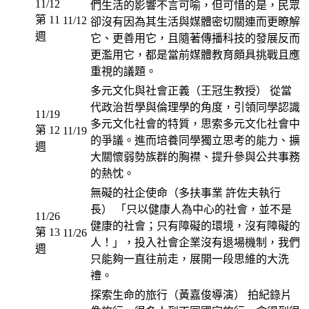
11/12
們生活的影響不言可喻，但可惜的是，民眾
第 11
11/12
卻沒有因為其生活與媒體密切關連而更瞭解
週
它、更善用它，且隨著傳播科技的發展反而
更濫用它，都是當前媒體教育頗具挑戰且應
重視的議題。
多元文化與社會正義（王冠生教授） 從當
代政治哲學與倫理學的角度，引領同學認識
11/19
多元文化社會的特質，思索多元文化社會中
第 12
11/19
的爭議。進而培養同學獨立思考的能力、擴
週
大關懷弱勢族群的胸襟、提升參與公共事務
的熱忱。
無礙的社企使命（多扶事業 許佐夫執行
長） 「只以健康人為中心的社會，並不是
11/26
健康的社會；只有障礙的環境，沒有障礙的
第 13
11/26
人！」，投入社會企業沒有退場機制，我們
週
只能夠一直往前走，展開一段思維的大洗
禮。
探索生命的旅行（黃嘉俊導演） 拍紀錄片