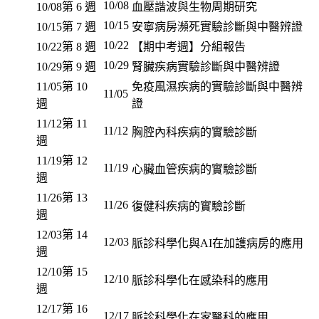
10/08
10/08
第 6 週
血壓諧波與生物周期研究
10/15
10/15
第 7 週
安寧病房瀕死實驗診斷與中醫辨證
10/22
10/22
第 8 週
【期中考週】分組報告
10/29
10/29
第 9 週
腎臟疾病實驗診斷與中醫辨證
11/05
第 10
免疫風濕疾病的實驗診斷與中醫辨
11/05
週
證
11/12
第 11
11/12
胸腔內科疾病的實驗診斷
週
11/19
第 12
11/19
心臟血管疾病的實驗診斷
週
11/26
第 13
11/26
復健科疾病的實驗診斷
週
12/03
第 14
12/03
脈診科學化與AI在加護病房的應用
週
12/10
第 15
12/10
脈診科學化在感染科的應用
週
12/17
第 16
12/17
脈診科學化在家醫科的應用