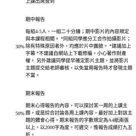
上課出席簽到
期中報告
每組4-5人，一組二十分鐘；期中影片的內容規定
與本課程相關。 *同組同學應分工合作拍攝影片；
除有特殊原因者外，均應於片中露臉。 *建議加上
30
%
字幕 *不建議自網站上下載修編，小心著作財產
權。 另外建議同學提早確定影片主題，並將影片
主題提交給老師審核，以免當周報告時才發現主題
不當。
期末報告
期末心得報告的內容，可以探討某一周的上課主
題，或是綜合討論各周上課內容，最好加上對該主
50
%
題的體會心得。期末報告的字數規定為A4紙兩張
以上，以2000字為度。可遲交，惟報告成績打九五
折。