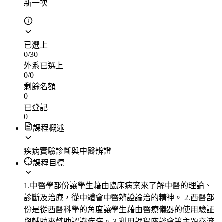
新一次
已選上
0
/
30
外系已選上
0
/
0
剩餘名額
0
已登記
0
課程概述
疾病實驗診斷與中醫辨證
課程目標
1.中醫學部份讓學生藉由臨床病案來了解中醫的理論、
診斷及治療，從中體會中醫辨證論治的精神。 2.西醫部
份是從西醫科學的角度讓學生藉由醫療儀器的使用驗証
與輔助來幫助認識疾病。 3.利用課程座談會等主題交流