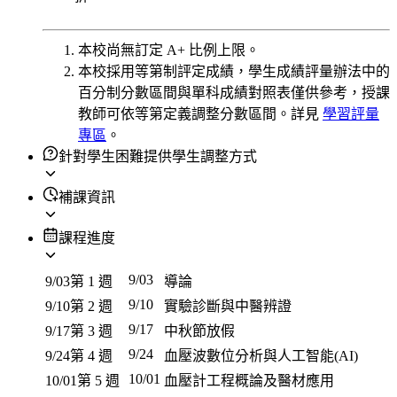
本校尚無訂定 A+ 比例上限。
本校採用等第制評定成績，學生成績評量辦法中的
百分制分數區間與單科成績對照表僅供參考，授課
教師可依等第定義調整分數區間。詳見
學習評量
專區
。
針對學生困難提供學生調整方式
補課資訊
課程進度
9/03
9/03
第 1 週
導論
9/10
9/10
第 2 週
實驗診斷與中醫辨證
9/17
9/17
第 3 週
中秋節放假
9/24
9/24
第 4 週
血壓波數位分析與人工智能(AI)
10/01
10/01
第 5 週
血壓計工程概論及醫材應用