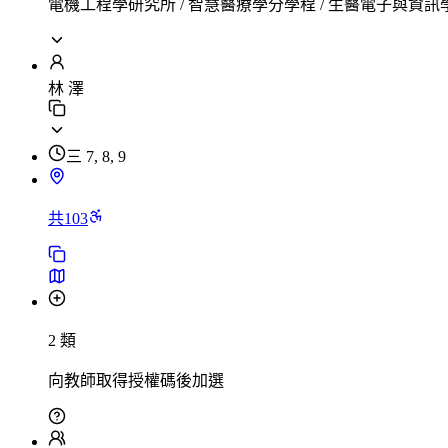
電機工程學研究所 / 智慧醫療學分學程 / 生醫電子與資訊
林 澤
三 7, 8, 9
共103
2 類
向教師取得授權碼後加選