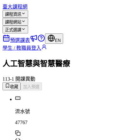
臺大課程網
課程資訊
課程網站
正式選課
預選課表
EN
學生 / 教職員登入
人工智慧與智慧醫療
113-1 開課
異動
收藏
加入預選
流水號
47767