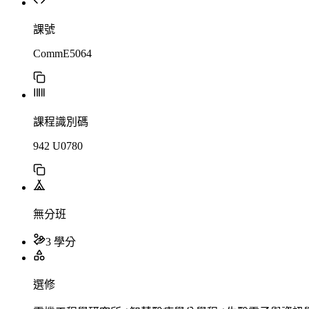
課號
CommE5064
課程識別碼
942 U0780
無分班
3 學分
選修