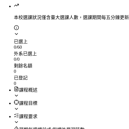
本校選課狀況
僅含臺大選課人數，選課期間每五分鐘更新
已選上
0
/
60
外系已選上
0
/
0
剩餘名額
0
已登記
0
課程概述
課程目標
課程要求