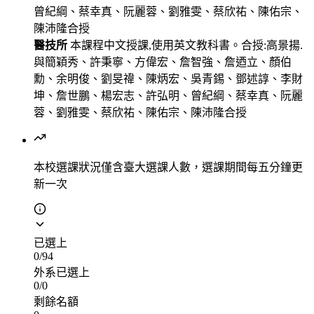
曾紀綱、蔡幸真、阮麗蓉、劉雅雯、蔡欣祐、陳佑宗、
陳沛隆合授
醫技所
本課程中文授課,使用英文教科書。合授:高景揚.
與簡穎秀、許秉寧、方偉宏、詹智強、詹迺立、顏伯
勳、余明俊、劉旻禕、陳炳宏、吳青錫、鄧述諄、李財
坤、詹世鵬、楊宏志、許弘明、曾紀綱、蔡幸真、阮麗
蓉、劉雅雯、蔡欣祐、陳佑宗、陳沛隆合授
本校選課狀況
僅含臺大選課人數，選課期間每五分鐘更
新一次
已選上
0
/
94
外系已選上
0
/
0
剩餘名額