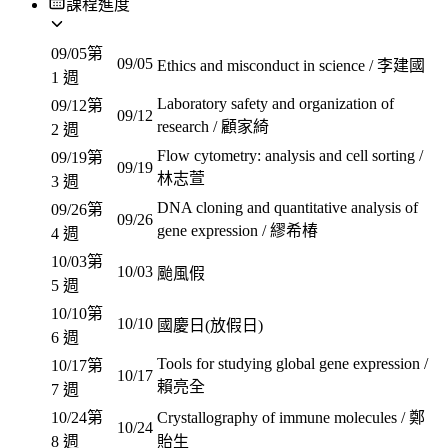
課程進度
09/05
第
09/05
Ethics and misconduct in science / 李建國
1 週
Laboratory safety and organization of
09/12
第
09/12
research / 顧家綺
2 週
Flow cytometry: analysis and cell sorting /
09/19
第
09/19
林志萱
3 週
DNA cloning and quantitative analysis of
09/26
第
09/26
gene expression / 繆希椿
4 週
10/03
第
10/03
颱風假
5 週
10/10
第
10/10
國慶日(放假日)
6 週
Tools for studying global gene expression /
10/17
第
10/17
賴亮全
7 週
10/24
第
Crystallography of immune molecules / 鄭
10/24
8 週
貽生