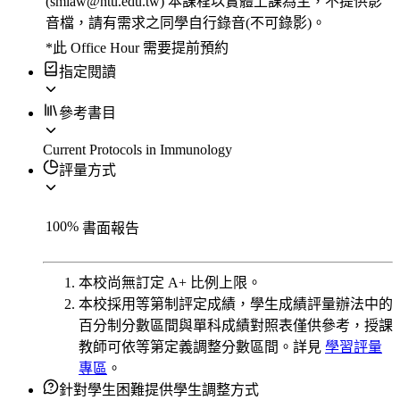
(smiaw@ntu.edu.tw) 本課程以實體上課為主，不提供影
音檔，請有需求之同學自行錄音(不可錄影)。
*此 Office Hour 需要提前預約
指定閱讀
參考書目
Current Protocols in Immunology
評量方式
100
%
書面報告
本校尚無訂定 A+ 比例上限。
本校採用等第制評定成績，學生成績評量辦法中的
百分制分數區間與單科成績對照表僅供參考，授課
教師可依等第定義調整分數區間。詳見
學習評量
專區
。
針對學生困難提供學生調整方式