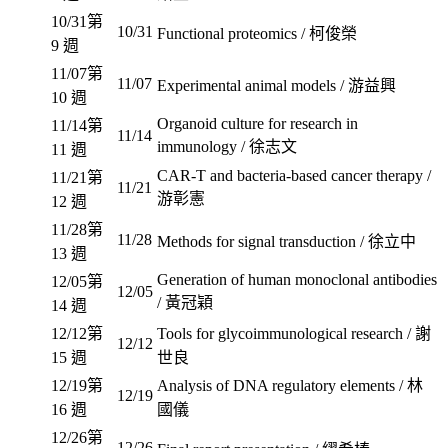
10/31
第
10/31
Functional proteomics / 柯俊榮
9 週
11/07
第
11/07
Experimental animal models / 游益興
10 週
Organoid culture for research in
11/14
第
11/14
immunology / 徐志文
11 週
CAR-T and bacteria-based cancer therapy /
11/21
第
11/21
游彰憲
12 週
11/28
第
11/28
Methods for signal transduction / 徐立中
13 週
Generation of human monoclonal antibodies
12/05
第
12/05
/ 黃冠穎
14 週
12/12
第
Tools for glycoimmunological research / 謝
12/12
15 週
世良
12/19
第
Analysis of DNA regulatory elements / 林
12/19
16 週
國儀
12/26
第
12/26