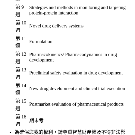
第 9
Strategies and methods in monitoring and targeting
protein-protein interaction
週
第 10
Novel drug delivery systems
週
第 11
Formulation
週
第 12
Pharmacokinetics/ Pharmacodynamics in drug
development
週
第 13
Preclinical safety evaluation in drug development
週
第 14
New drug development and clinical trial execution
週
第 15
Postmarket evaluation of pharmaceutical products
週
第 16
期末考
週
為確保您我的權利，請尊重智慧財產權及不得非法影