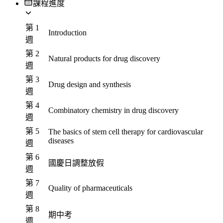
課程進度
第 1
Introduction
週
第 2
Natural products for drug discovery
週
第 3
Drug design and synthesis
週
第 4
Combinatory chemistry in drug discovery
週
第 5
The basics of stem cell therapy for cardiovascular
diseases
週
第 6
國慶日調整放假
週
第 7
Quality of pharmaceuticals
週
第 8
期中考
週