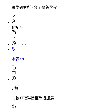
藥學研究所 / 分子醫藥學程
顧記華
一 6, 7
水森326
2 類
向教師取得授權碼後加選