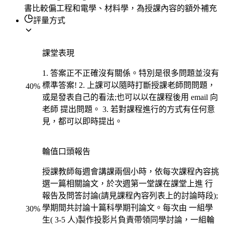
書比較偏工程和電學、材料學，為授課內容的額外補充
評量方式
課堂表現
1. 答案正不正確沒有關係。特別是很多問題並沒有
標準答案! 2. 上課可以隨時打斷授課老師問問題，
40
%
或是發表自己的看法;也可以以在課程後用 email 向
老師 提出問題。 3. 若對課程進行的方式有任何意
見，都可以即時提出。
輪值口頭報告
授課教師每週會講課兩個小時，依每次課程內容挑
選一篇相關論文，於次週第一堂課在課堂上進 行
報告及問答討論(請見課程內容列表上的討論時段);
學期間共討論十篇科學期刊論文。每次由 一組學
30
%
生( 3-5 人)製作投影片負責帶領同學討論，一組輪