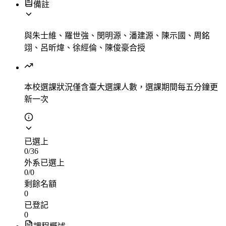
備註
與朱士維、羅世強、閔明源、潘建源、陳示國、周銘
翊、呂昕煒、徐經倫、陳俊豪合授
本校選課狀況
僅含臺大選課人數，選課期間每五分鐘更
新一次
已選上
0
/
36
外系已選上
0
/
0
剩餘名額
0
已登記
0