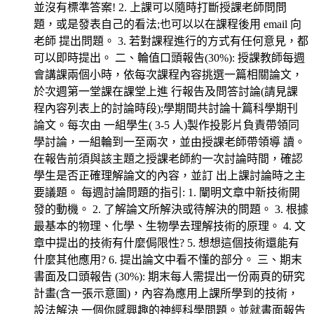
並沒有標準答案! 2. 上課可以隨時打斷授課老師問問
題，或是發表自己的看法;也可以以在課程後用 email 向
老師 提出問題。 3. 若對課程進行的方式有任何意見，都
可以即時提出。 二、輪值口頭報告(30%): 授課教師每週
會講課兩個小時，依每次課程內容挑選一篇相關論文，
於次週第一堂課在課堂上進 行報告及問答討論(請見課
程內容列表上的討論時段);學期間共討論十篇科學期刊
論文。每次由 一組學生( 3-5 人)製作投影片負責帶領同
學討論，一組輪到一至兩次，並由授課老師帶領導 讀。
在報告前須與該主題之授課老師約一次討論時間，確認
學生是否正確理解論文的內容，並訂 出上課討論時之主
要議題。 每週討論問題的指引: 1. 闡明文章中新技術開
發的動機。 2. 了解論文所解決或待解決的問題。 3. 根據
最基本的物理、化學、生物學去理解技術的原理。 4. 文
章中提出的技術有什麼侷限性? 5. 想想這個技術還能有
什麼其他應用? 6. 提出論文中看不懂的部分。 三、期末
書面及口頭報告 (30%): 期末每人需提出一份兩頁的研究
計畫(含一張示意圖)，內容為應用上課所學到的技術，
設法解決 一個你感興趣的神經科學問題。並就書面報告