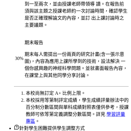
到一至兩次，並由授課老師帶領導 讀。在報告前
須與該主題之授課老師約一次討論時間，確認學生
是否正確理解論文的內容，並訂 出上課討論時之
主要議題。
期末報告
期末每人需提出一份兩頁的研究計畫(含一張示意
30
%
圖)，內容為應用上課所學到的技術，設法解決 一
個你感興趣的神經科學問題。並就書面報告內容，
在課堂上與其他同學分享討論。
本校尚無訂定 A+ 比例上限。
本校採用等第制評定成績，學生成績評量辦法中的
百分制分數區間與單科成績對照表僅供參考，授課
教師可依等第定義調整分數區間。詳見
學習評量
專區
。
針對學生困難提供學生調整方式