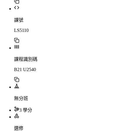
課號
LS5110
課程識別碼
B21 U2540
無分班
3 學分
選修