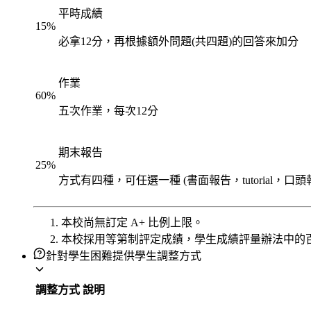
平時成績
15
%
必拿12分，再根據額外問題(共四題)的回答來加分
作業
60
%
五次作業，每次12分
期末報告
25
%
方式有四種，可任選一種 (書面報告，tutorial，口頭報告，
本校尚無訂定 A+ 比例上限。
本校採用等第制評定成績，學生成績評量辦法中的
針對學生困難提供學生調整方式
調整方式
說明