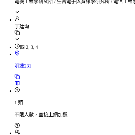
電機工程學研究所 / 生醫電子與資訊學研究所 / 電信工
丁建均
四 2, 3, 4
明達231
1 類
不限人數，直接上網加選