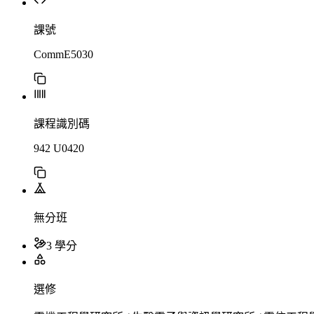
課號
CommE5030
課程識別碼
942 U0420
無分班
3 學分
選修