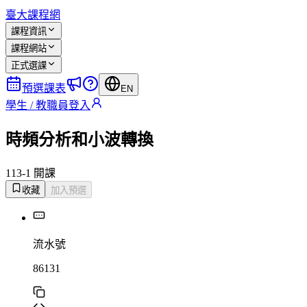
臺大課程網
課程資訊
課程網站
正式選課
預選課表
EN
學生 / 教職員登入
時頻分析和小波轉換
113-1 開課
收藏
加入預選
流水號
86131