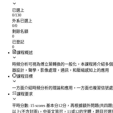
已選上
0
/
130
外系已選上
0
/
0
剩餘名額
0
已登記
0
課程概述
時頻分析可視為傅立葉轉換的一般化，本課程將介紹多個
器設計，聲學，影像處理，通訊，和壓縮感知上的應用
課程目標
一方面介紹時頻分析的理論和應用，一方面也複習信號處
課程要求
平時分數: 15 scores 基本分12分，再根據額外問題(共四題)的回答來加
以上(不含封面)，中英文皆可，11或12的字體，題目可選擇和課程