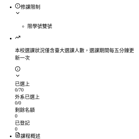
修課限制
限學號雙號
本校選課狀況
僅含臺大選課人數，選課期間每五分鐘更
新一次
已選上
0
/
70
外系已選上
0
/
0
剩餘名額
0
已登記
0
課程概述