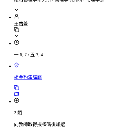
王喬萱
一 6, 7
/
五 3, 4
楊金豹演講廳
2 類
向教師取得授權碼後加選