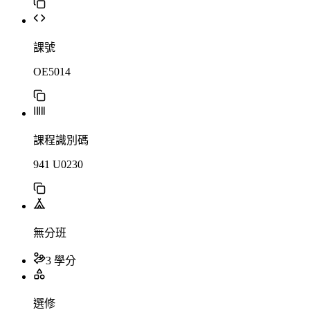
課號
OE5014
課程識別碼
941 U0230
無分班
3 學分
選修