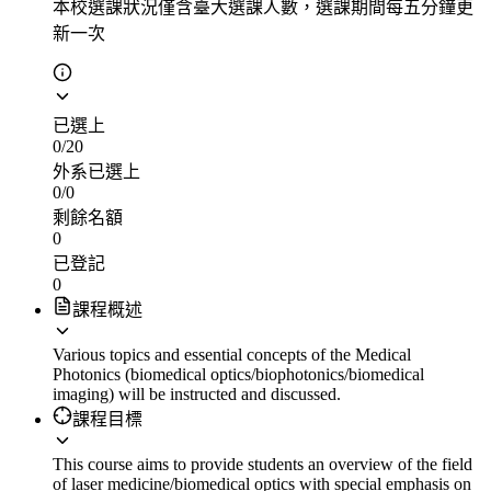
本校選課狀況
僅含臺大選課人數，選課期間每五分鐘更
新一次
已選上
0
/
20
外系已選上
0
/
0
剩餘名額
0
已登記
0
課程概述
Various topics and essential concepts of the Medical
Photonics (biomedical optics/biophotonics/biomedical
imaging) will be instructed and discussed.
課程目標
This course aims to provide students an overview of the field
of laser medicine/biomedical optics with special emphasis on