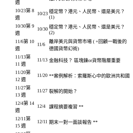
週
10/23
第 8
穩定幣？港元、人民幣、還是美元？
10/23
(1)
週
10/30
第 9
穩定幣？港元、人民幣、還是美元？
10/30
(2)
週
11/6
第 10
離岸美元與貨幣市場 ( +回顧一戰後的
11/6
週
德國貨幣幻術)
11/13
第
11/13
金融科技？ 區塊鍊or貨幣階層重要
11 週
11/20
第
11/20
**案例解析：索羅斯心中的歐洲共和國
12 週
11/27
第
11/27
裂解的開始？
13 週
12/4
第 14
12/4
課程摘要複習 **
週
12/11
第
12/11
期末一對一面談報告 **
15 週