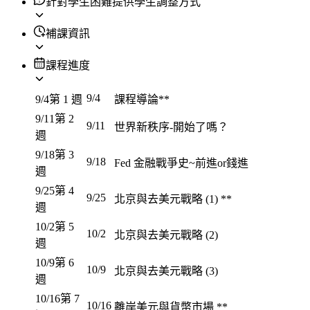
針對學生困難提供學生調整方式
補課資訊
課程進度
9/4
9/4
第 1 週
課程導論**
9/11
第 2
9/11
世界新秩序-開始了嗎？
週
9/18
第 3
9/18
Fed 金融戰爭史~前進or錢進
週
9/25
第 4
9/25
北京與去美元戰略 (1) **
週
10/2
第 5
10/2
北京與去美元戰略 (2)
週
10/9
第 6
10/9
北京與去美元戰略 (3)
週
10/16
第 7
10/16
離岸美元與貨幣市場 **