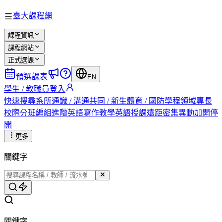
臺大課程網
課程資訊
課程網站
正式選課
預選課表
EN
學生 / 教職員登入
快速搜尋
系所
通識 / 溝通
共同 / 新生
體育 / 國防
學程
領域專長
校際
分班編組
進階英語
寫作教學
英語授課
遠距
密集
異動
加開
停
開
更多
關鍵字
關鍵字