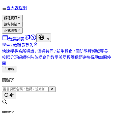
臺大課程網
課程資訊
課程網站
正式選課
預選課表
EN
學生 / 教職員登入
快速搜尋
系所
通識 / 溝通
共同 / 新生
體育 / 國防
學程
領域專長
校際
分班編組
進階英語
寫作教學
英語授課
遠距
密集
異動
加開
停
開
更多
關鍵字
關鍵字