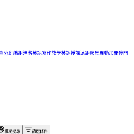
際
分班編組
進階英語
寫作教學
英語授課
遠距
密集
異動
加開
停開
模糊搜尋
篩選條件