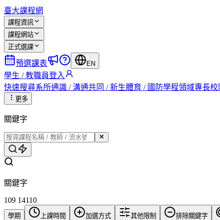
臺大課程網
課程資訊
課程網站
正式選課
預選課表
EN
學生 / 教職員登入
快速搜尋
系所
通識 / 溝通
共同 / 新生
體育 / 國防
學程
領域專長
校
更多
關鍵字
關鍵字
109 14110
學期
上課時間
加選方式
其他限制
排除關鍵字