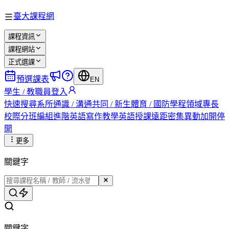
臺大課程網
課程資訊
課程網站
正式選課
預選課表
EN
學生 / 教職員登入
快速搜尋
系所
通識 / 溝通
共同 / 新生
體育 / 國防
學程
領域專長
校際
分班編組
進階英語
寫作教學
英語授課
遠距
密集
異動
加開
停
開
更多
關鍵字
關鍵字