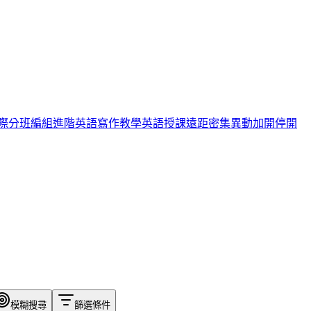
際
分班編組
進階英語
寫作教學
英語授課
遠距
密集
異動
加開
停開
模糊搜尋
篩選條件