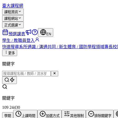
臺大課程網
課程資訊
課程網站
正式選課
預選課表
EN
學生 / 教職員登入
快速搜尋
系所
通識 / 溝通
共同 / 新生
體育 / 國防
學程
領域專長
校
更多
關鍵字
關鍵字
109 24430
學期
上課時間
加選方式
其他限制
排除關鍵字