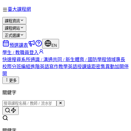
臺大課程網
課程資訊
課程網站
正式選課
預選課表
EN
學生 / 教職員登入
快速搜尋
系所
通識 / 溝通
共同 / 新生
體育 / 國防
學程
領域專長
校際
分班編組
進階英語
寫作教學
英語授課
遠距
密集
異動
加開
停
開
更多
關鍵字
關鍵字