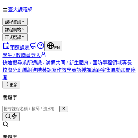
臺大課程網
課程資訊
課程網站
正式選課
預選課表
EN
學生 / 教職員登入
快速搜尋
系所
通識 / 溝通
共同 / 新生
體育 / 國防
學程
領域專長
校際
分班編組
進階英語
寫作教學
英語授課
遠距
密集
異動
加開
停
開
更多
關鍵字
關鍵字