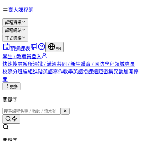
臺大課程網
課程資訊
課程網站
正式選課
預選課表
EN
學生 / 教職員登入
快速搜尋
系所
通識 / 溝通
共同 / 新生
體育 / 國防
學程
領域專長
校際
分班編組
進階英語
寫作教學
英語授課
遠距
密集
異動
加開
停
開
更多
關鍵字
關鍵字