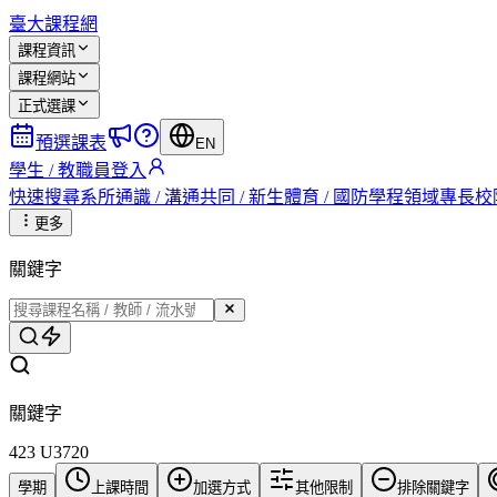
臺大課程網
課程資訊
課程網站
正式選課
預選課表
EN
學生 / 教職員登入
快速搜尋
系所
通識 / 溝通
共同 / 新生
體育 / 國防
學程
領域專長
校
更多
關鍵字
關鍵字
423 U3720
學期
上課時間
加選方式
其他限制
排除關鍵字