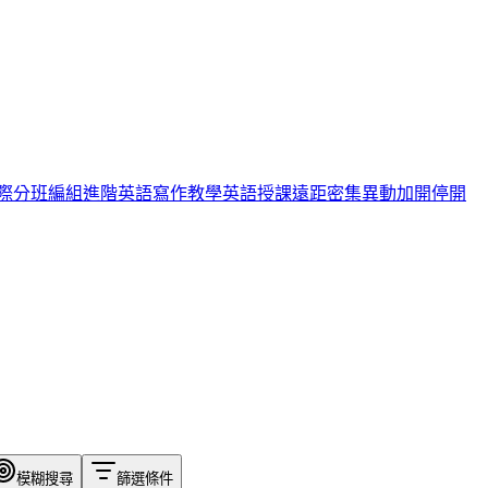
際
分班編組
進階英語
寫作教學
英語授課
遠距
密集
異動
加開
停開
模糊搜尋
篩選條件