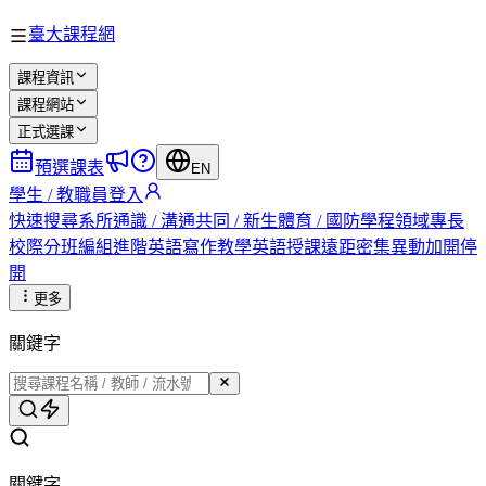
臺大課程網
課程資訊
課程網站
正式選課
預選課表
EN
學生 / 教職員登入
快速搜尋
系所
通識 / 溝通
共同 / 新生
體育 / 國防
學程
領域專長
校際
分班編組
進階英語
寫作教學
英語授課
遠距
密集
異動
加開
停
開
更多
關鍵字
關鍵字