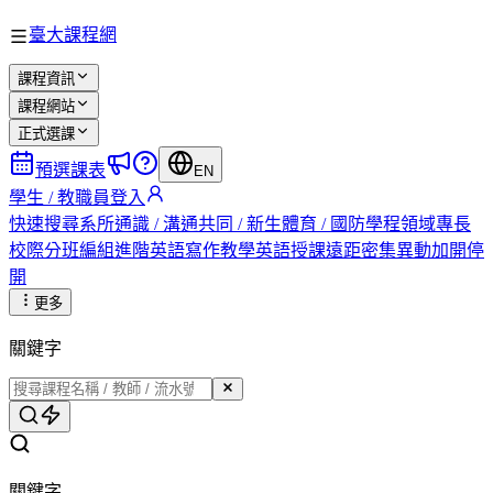
臺大課程網
課程資訊
課程網站
正式選課
預選課表
EN
學生 / 教職員登入
快速搜尋
系所
通識 / 溝通
共同 / 新生
體育 / 國防
學程
領域專長
校際
分班編組
進階英語
寫作教學
英語授課
遠距
密集
異動
加開
停
開
更多
關鍵字
關鍵字