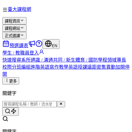
臺大課程網
課程資訊
課程網站
正式選課
預選課表
EN
學生 / 教職員登入
快速搜尋
系所
通識 / 溝通
共同 / 新生
體育 / 國防
學程
領域專長
校際
分班編組
進階英語
寫作教學
英語授課
遠距
密集
異動
加開
停
開
更多
關鍵字
關鍵字