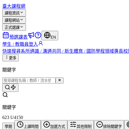
臺大課程網
課程資訊
課程網站
正式選課
預選課表
EN
學生 / 教職員登入
快速搜尋
系所
通識 / 溝通
共同 / 新生
體育 / 國防
學程
領域專長
校
更多
關鍵字
關鍵字
623 U4150
學期
上課時間
加選方式
其他限制
排除關鍵字