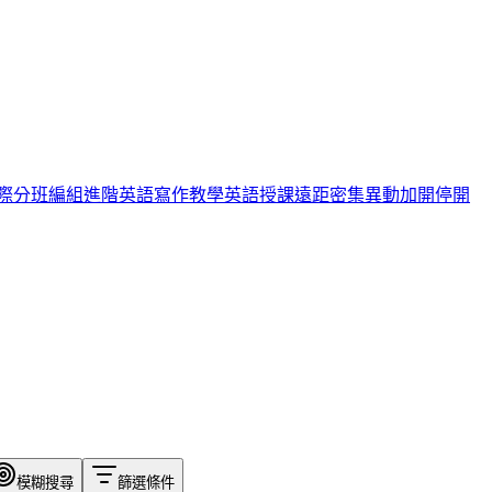
際
分班編組
進階英語
寫作教學
英語授課
遠距
密集
異動
加開
停開
模糊搜尋
篩選條件