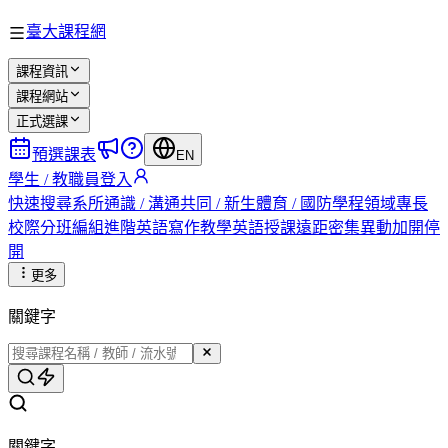
臺大課程網
課程資訊
課程網站
正式選課
預選課表
EN
學生 / 教職員登入
快速搜尋
系所
通識 / 溝通
共同 / 新生
體育 / 國防
學程
領域專長
校際
分班編組
進階英語
寫作教學
英語授課
遠距
密集
異動
加開
停
開
更多
關鍵字
關鍵字