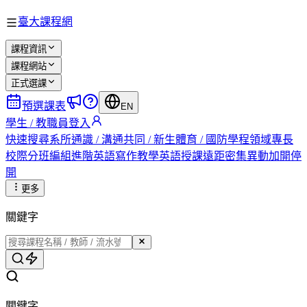
臺大課程網
課程資訊
課程網站
正式選課
預選課表
EN
學生 / 教職員登入
快速搜尋
系所
通識 / 溝通
共同 / 新生
體育 / 國防
學程
領域專長
校際
分班編組
進階英語
寫作教學
英語授課
遠距
密集
異動
加開
停
開
更多
關鍵字
關鍵字