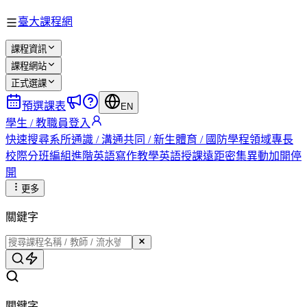
臺大課程網
課程資訊
課程網站
正式選課
預選課表
EN
學生 / 教職員登入
快速搜尋
系所
通識 / 溝通
共同 / 新生
體育 / 國防
學程
領域專長
校際
分班編組
進階英語
寫作教學
英語授課
遠距
密集
異動
加開
停
開
更多
關鍵字
關鍵字