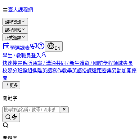
臺大課程網
課程資訊
課程網站
正式選課
預選課表
EN
學生 / 教職員登入
快速搜尋
系所
通識 / 溝通
共同 / 新生
體育 / 國防
學程
領域專長
校際
分班編組
進階英語
寫作教學
英語授課
遠距
密集
異動
加開
停
開
更多
關鍵字
關鍵字