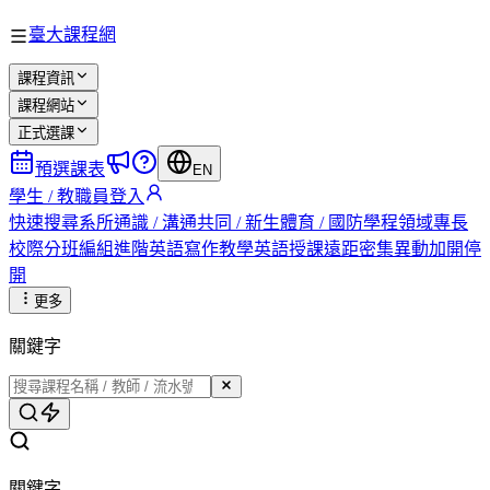
臺大課程網
課程資訊
課程網站
正式選課
預選課表
EN
學生 / 教職員登入
快速搜尋
系所
通識 / 溝通
共同 / 新生
體育 / 國防
學程
領域專長
校際
分班編組
進階英語
寫作教學
英語授課
遠距
密集
異動
加開
停
開
更多
關鍵字
關鍵字