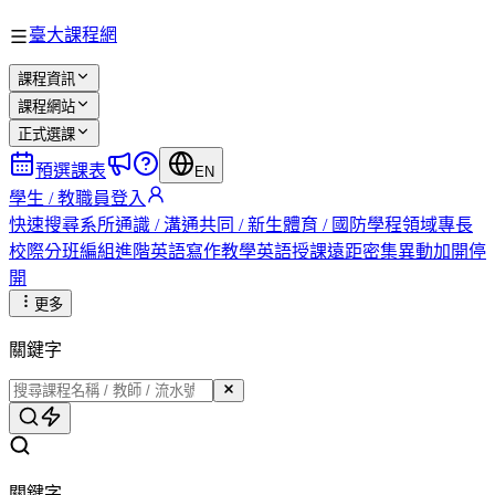
臺大課程網
課程資訊
課程網站
正式選課
預選課表
EN
學生 / 教職員登入
快速搜尋
系所
通識 / 溝通
共同 / 新生
體育 / 國防
學程
領域專長
校際
分班編組
進階英語
寫作教學
英語授課
遠距
密集
異動
加開
停
開
更多
關鍵字
關鍵字