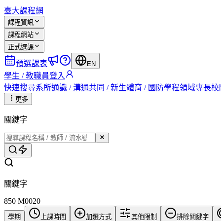
臺大課程網
課程資訊
課程網站
正式選課
預選課表
EN
學生 / 教職員登入
快速搜尋
系所
通識 / 溝通
共同 / 新生
體育 / 國防
學程
領域專長
校
更多
關鍵字
關鍵字
850 M0020
學期
上課時間
加選方式
其他限制
排除關鍵字