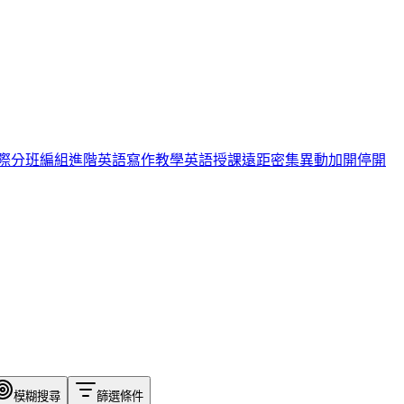
際
分班編組
進階英語
寫作教學
英語授課
遠距
密集
異動
加開
停開
模糊搜尋
篩選條件