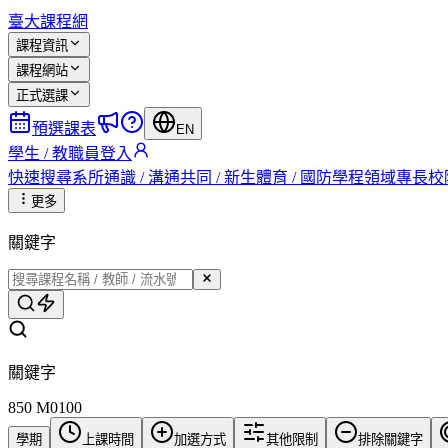
臺大課程網
課程資訊
課程網站
正式選課
預選課表
EN
學生 / 教職員登入
快速搜尋
系所
通識 / 溝通
共同 / 新生
體育 / 國防
學程
領域專長
校
更多
關鍵字
關鍵字
850 M0100
學期
上課時間
加選方式
其他限制
排除關鍵字