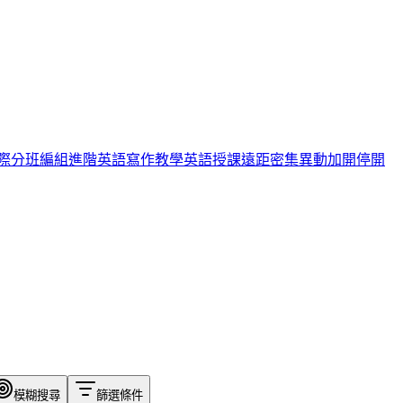
際
分班編組
進階英語
寫作教學
英語授課
遠距
密集
異動
加開
停開
模糊搜尋
篩選條件