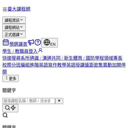
臺大課程網
課程資訊
課程網站
正式選課
預選課表
EN
學生 / 教職員登入
快速搜尋
系所
通識 / 溝通
共同 / 新生
體育 / 國防
學程
領域專長
校際
分班編組
進階英語
寫作教學
英語授課
遠距
密集
異動
加開
停
開
更多
關鍵字
關鍵字