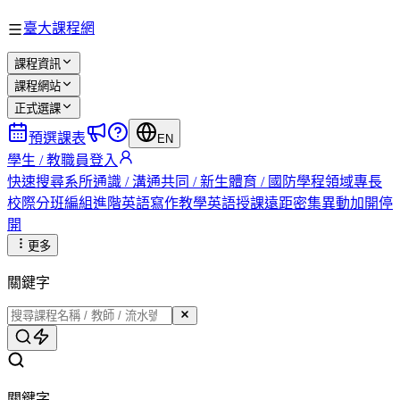
臺大課程網
課程資訊
課程網站
正式選課
預選課表
EN
學生 / 教職員登入
快速搜尋
系所
通識 / 溝通
共同 / 新生
體育 / 國防
學程
領域專長
校際
分班編組
進階英語
寫作教學
英語授課
遠距
密集
異動
加開
停
開
更多
關鍵字
關鍵字