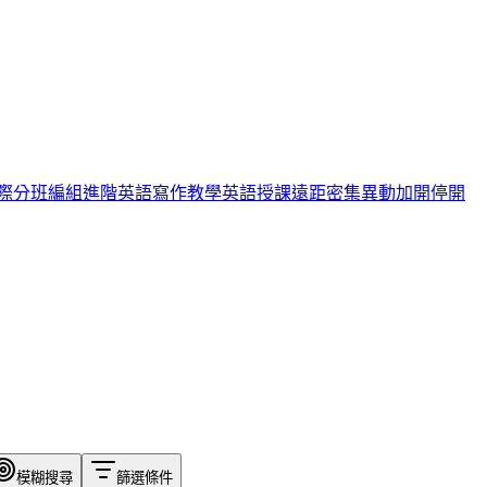
際
分班編組
進階英語
寫作教學
英語授課
遠距
密集
異動
加開
停開
模糊搜尋
篩選條件