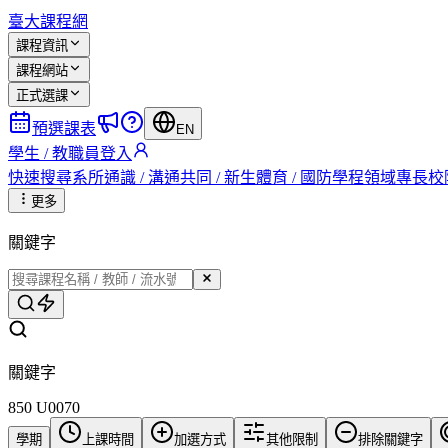
臺大課程網
課程資訊
課程網站
正式選課
預選課表
EN
學生 / 教職員登入
快速搜尋
系所
通識 / 溝通
共同 / 新生
體育 / 國防
學程
領域專長
校
更多
關鍵字
關鍵字
850 U0070
學期
上課時間
加選方式
其他限制
排除關鍵字